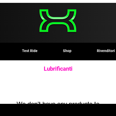
Test Ride
Shop
Rivenditori
Lubrificanti
We don’t have any products to
show here right now.