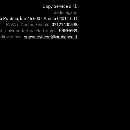
Copy Service s.r.l.
Sede legale:
a Pontina, km 46.600 -
Aprilia 04011 (LT)
P.IVA e Codice Fiscale:
02121400598
e Univoco fattura elettronica:
KRRH6B9
ndirizzo pec:
copyservicesrl@arubapec.it