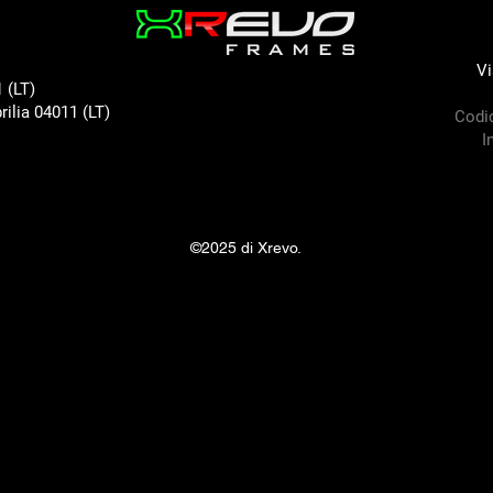
Vi
 (LT)
rilia 04011 (LT)
Codic
I
©2025 di Xrevo.