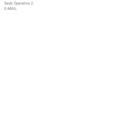
Sede Operativa 2:
Via Carano 2/B -
Aprilia 04011 (LT)
E-MAIL:
info@xrevo.it
©