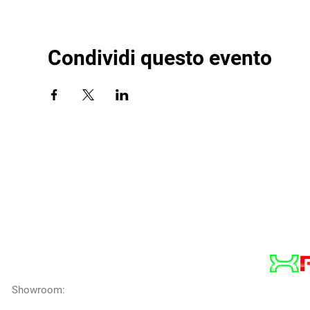
Condividi questo evento
XREVO
Società del gruppo Copy Service s.r.l.
Showroom:
Via Pontina, km 46.600 -
Aprilia 04011 (LT)