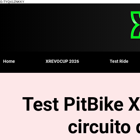
G-TYQ41ZNKKY
Home
XREVOCUP 2026
Test Ride
Test PitBike X
circuito