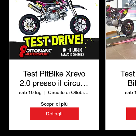
Test PitBike Xrevo
Test
2.0 presso il circuito
Bi
di Ottobiano
C
sab 10 lug
Circuito di Ottobiano
sab 
Motorsport
Scopri di più
Dettagli