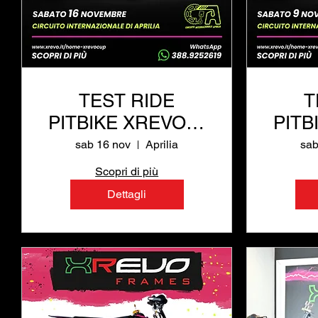
TEST RIDE
T
PITBIKE XREVO al
PITB
Circuito
sab 16 nov
Aprilia
sab
Internazionale di
Inte
Scopri di più
Aprilia
Dettagli