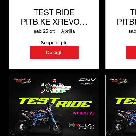
TEST RIDE
T
PITBIKE XREVO al
PITB
Circuito
sab 25 ott
Aprilia
sab
Internazionale di
Inte
Scopri di più
Aprilia
Dettagli