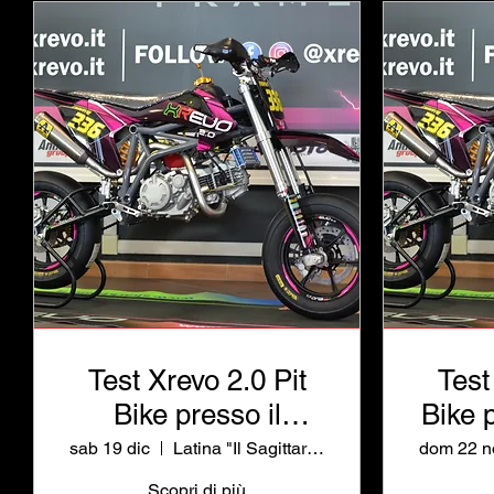
Test Xrevo 2.0 Pit
Test
Bike presso il
Bike 
Circuito
Inte
sab 19 dic
Latina "Il Sagittario"
dom 22 n
Internazionale di
A
Scopri di più