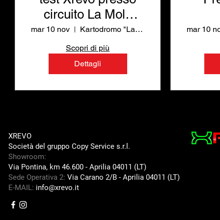
circuito La Mola
Rieti
**
mar 10 nov
Kartodromo "La Mola"
mar 10 n
Scopri di più
Dettagli
XREVO
Società del gruppo Copy Service s.r.l.
Showroom:
Via Pontina, km 46.600 -
Aprilia 04011 (LT)
Sede Operativa 2:
Via Carano 2/B -
Aprilia 04011 (LT)
E-MAIL:
info@xrevo.it