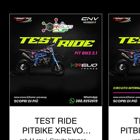
TEST RIDE
T
PITBIKE XREVO a
PITB