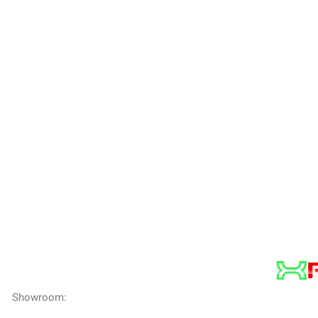
XREVO
Società del gruppo Copy Service s.r.l.
Showroom:
Via Pontina, km 46.600 -
Aprilia 04011 (LT)