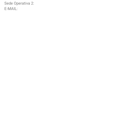
Sede Operativa 2:
Via Carano 2/B -
Aprilia 04011 (LT)
E-MAIL:
info@xrevo.it
©