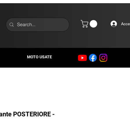
Acce
MOTO USATE
nante POSTERIORE -