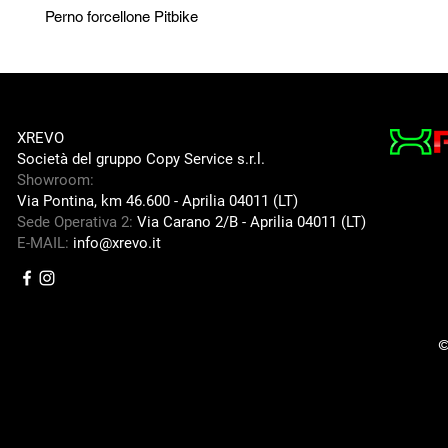
Perno forcellone Pitbike
XREVO
Società del gruppo Copy Service s.r.l.
Showroom:
Via Pontina, km 46.600 -
Aprilia 04011 (LT)
Sede Operativa 2:
Via Carano 2/B -
Aprilia 04011 (LT)
E-MAIL:
info@xrevo.it
©