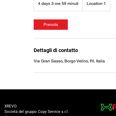
4 days 3 ore 59 minuti
4
Location 1
d
a
y
Prenota
s
3
o
r
Dettagli di contatto
e
5
Via Gran Sasso, Borgo Velino, RI, Italia
9
m
i
n
u
t
i
XREVO
Società del gruppo Copy Service s.r.l.