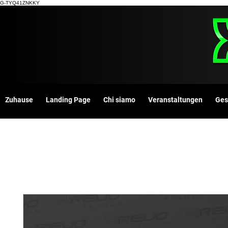
G-TYQ41ZNKKY
Zuhause
Landing Page
Chi siamo
Veranstaltungen
Ges