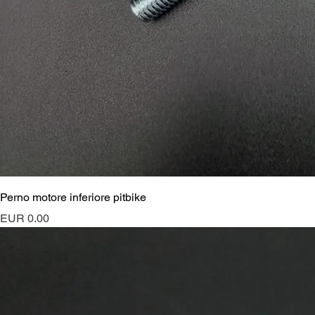
Perno motore inferiore pitbike
Preis
EUR 0.00