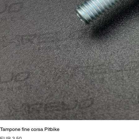
Tampone fine corsa Pitbike
Preis
EUR 3.50