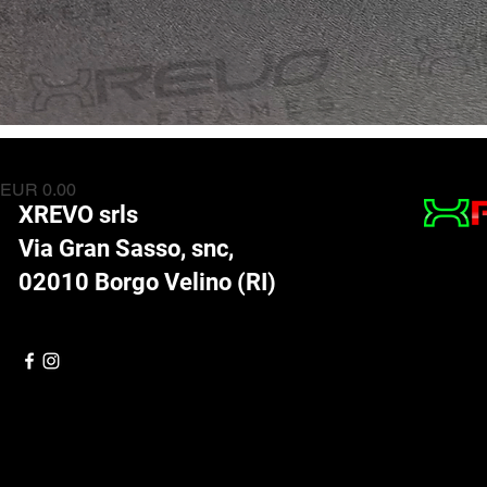
Staffa supporto pedana
Preis
EUR 0.00
XREVO srls
Via Gran Sasso, snc,
02010 Borgo Velino (RI)