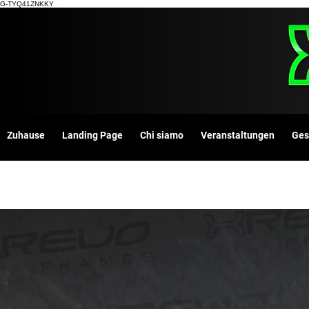
G-TYQ41ZNKKY
Zuhause
Landing Page
Chi siamo
Veranstaltungen
Ges