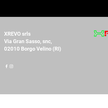
XREVO srls
Via Gran Sasso, snc,
02010 Borgo Velino (RI)