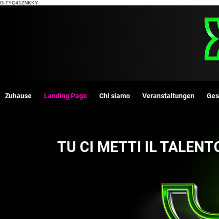
G-TYQ41ZNKKY
Zuhause
Landing Page
Chi siamo
Veranstaltungen
Ges
​TU CI METTI IL TALEN