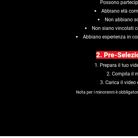
Possono partecipa
Abbiano età comp
Non abbiano squ
Non siano vincolati 
Abbiano esperienza in co
2. Pre-Selezi
Prepara il tuo vi
Compila il m
Carica il video 
Nota per i minorenni è obbligatori