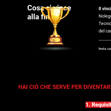
Cosa si vince
Il vin
alla fine?
Nolegg
Tecni
del c
Invia c
HAI CIÒ CHE SERVE PER DIVENTAR
1. Requisi